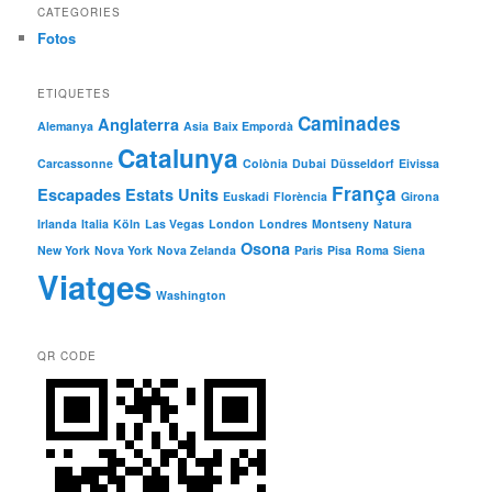
CATEGORIES
Fotos
ETIQUETES
Caminades
Anglaterra
Alemanya
Asia
Baix Empordà
Catalunya
Carcassonne
Colònia
Dubai
Düsseldorf
Eivissa
França
Escapades
Estats Units
Euskadi
Florència
Girona
Irlanda
Italia
Köln
Las Vegas
London
Londres
Montseny
Natura
Osona
New York
Nova York
Nova Zelanda
Paris
Pisa
Roma
Siena
Viatges
Washington
QR CODE