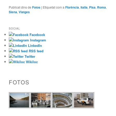
Publicat dins de
Fotos
|
Etiquetat com a
Florència
,
Italia
,
Pisa
,
Roma
,
Siena
,
Viatges
SOCIAL
Facebook
Instagram
LinkedIn
RSS feed
Twitter
Wikiloc
FOTOS