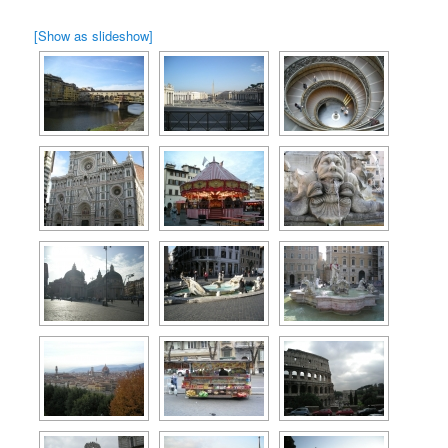
[Show as slideshow]