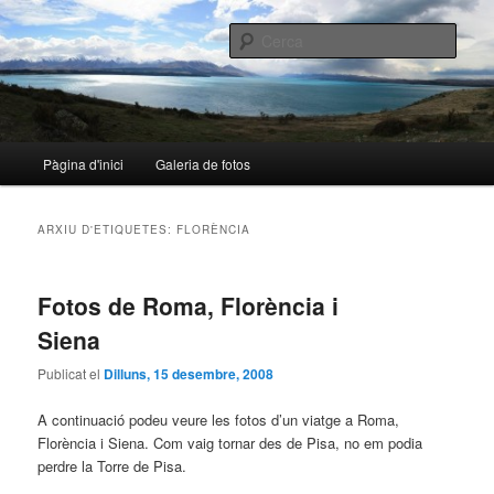
Aneu
Aneu
al
al
Cerca
contingut
contingut
principal
secundari
nalo.cat
Menú
Pàgina d'inici
Galeria de fotos
principal
ARXIU D'ETIQUETES:
FLORÈNCIA
Fotos de Roma, Florència i
Siena
Publicat el
Dilluns, 15 desembre, 2008
A continuació podeu veure les fotos d’un viatge a Roma,
Florència i Siena. Com vaig tornar des de Pisa, no em podia
perdre la Torre de Pisa.