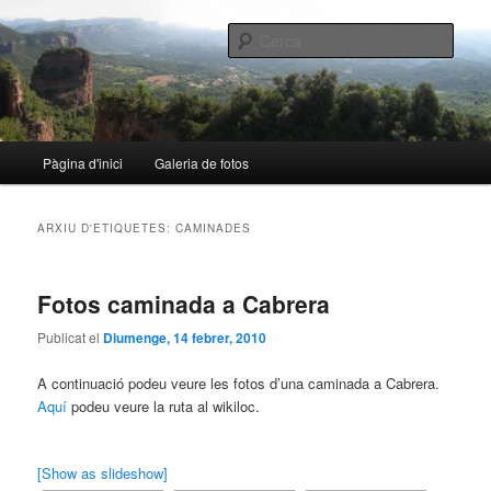
Aneu
Aneu
al
al
Cerca
contingut
contingut
principal
secundari
nalo.cat
Menú
Pàgina d'inici
Galeria de fotos
principal
ARXIU D'ETIQUETES:
CAMINADES
Fotos caminada a Cabrera
Publicat el
Diumenge, 14 febrer, 2010
A continuació podeu veure les fotos d’una caminada a Cabrera.
Aquí
podeu veure la ruta al wikiloc.
[Show as slideshow]