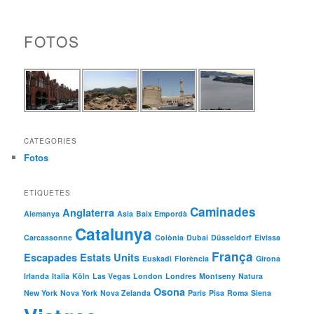
FOTOS
CATEGORIES
Fotos
ETIQUETES
Caminades
Anglaterra
Alemanya
Asia
Baix Empordà
Catalunya
Carcassonne
Colònia
Dubai
Düsseldorf
Eivissa
França
Escapades
Estats Units
Euskadi
Florència
Girona
Irlanda
Italia
Köln
Las Vegas
London
Londres
Montseny
Natura
Osona
New York
Nova York
Nova Zelanda
Paris
Pisa
Roma
Siena