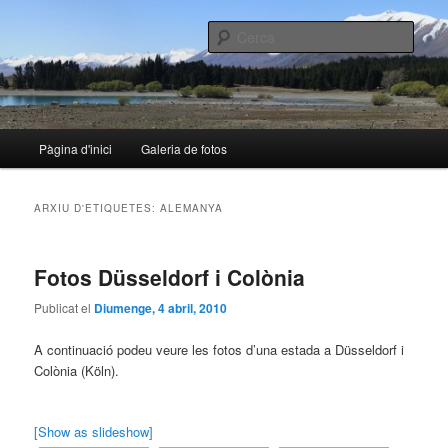
Aneu
Aneu
al
al
Cerca
contingut
contingut
principal
secundari
nalo.cat
Menú
Pàgina d'inici
Galeria de fotos
principal
ARXIU D'ETIQUETES:
ALEMANYA
Fotos Düsseldorf i Colònia
Publicat el
Diumenge, 4 abril, 2010
A continuació podeu veure les fotos d’una estada a Düsseldorf i
Colònia (Köln).
[Show as slideshow]