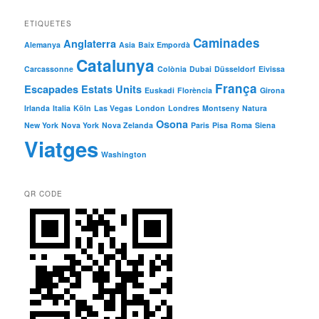
ETIQUETES
Caminades
Anglaterra
Alemanya
Asia
Baix Empordà
Catalunya
Carcassonne
Colònia
Dubai
Düsseldorf
Eivissa
França
Escapades
Estats Units
Euskadi
Florència
Girona
Irlanda
Italia
Köln
Las Vegas
London
Londres
Montseny
Natura
Osona
New York
Nova York
Nova Zelanda
Paris
Pisa
Roma
Siena
Viatges
Washington
QR CODE