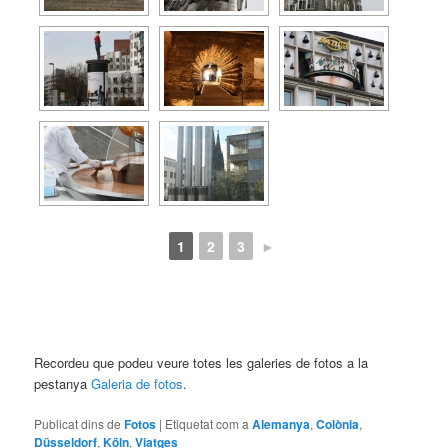
1
2
3
►
Recordeu que podeu veure totes les galeries de fotos a la
pestanya
Galeria de fotos
.
Publicat dins de
Fotos
|
Etiquetat com a
Alemanya
,
Colònia
,
Düsseldorf
,
Köln
,
Viatges