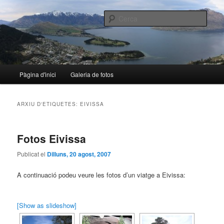
Aneu
Aneu
al
al
Cerca
contingut
contingut
principal
secundari
nalo.cat
Menú
Pàgina d'inici
Galeria de fotos
principal
ARXIU D'ETIQUETES:
EIVISSA
Fotos Eivissa
Publicat el
Dilluns, 20 agost, 2007
A continuació podeu veure les fotos d’un viatge a Eivissa:
[Show as slideshow]