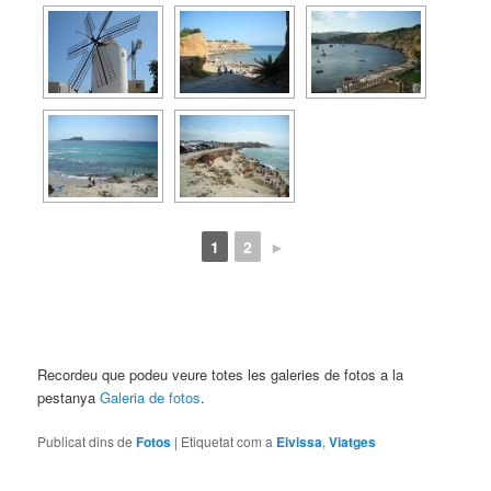
1
2
►
Recordeu que podeu veure totes les galeries de fotos a la
pestanya
Galeria de fotos
.
Publicat dins de
Fotos
|
Etiquetat com a
Eivissa
,
Viatges