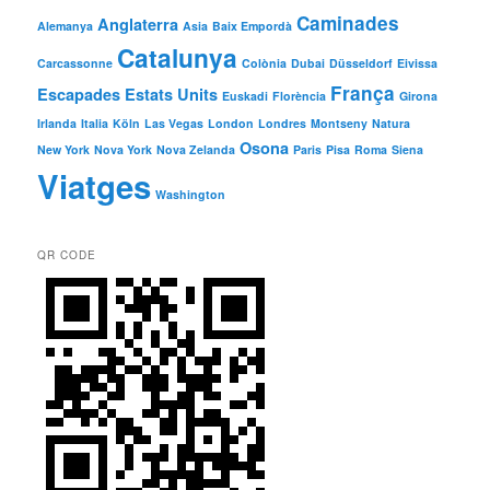
Caminades
Anglaterra
Alemanya
Asia
Baix Empordà
Catalunya
Carcassonne
Colònia
Dubai
Düsseldorf
Eivissa
França
Escapades
Estats Units
Euskadi
Florència
Girona
Irlanda
Italia
Köln
Las Vegas
London
Londres
Montseny
Natura
Osona
New York
Nova York
Nova Zelanda
Paris
Pisa
Roma
Siena
Viatges
Washington
QR CODE