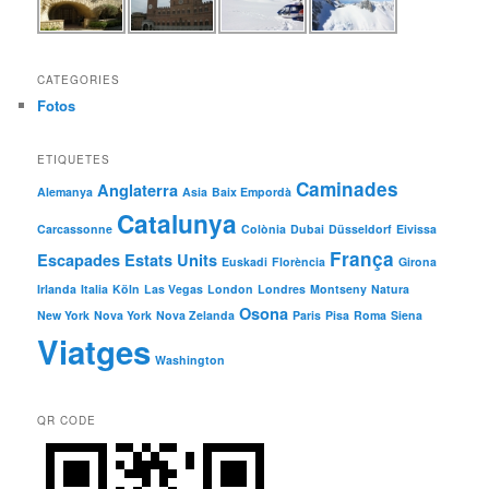
CATEGORIES
Fotos
ETIQUETES
Caminades
Anglaterra
Alemanya
Asia
Baix Empordà
Catalunya
Carcassonne
Colònia
Dubai
Düsseldorf
Eivissa
França
Escapades
Estats Units
Euskadi
Florència
Girona
Irlanda
Italia
Köln
Las Vegas
London
Londres
Montseny
Natura
Osona
New York
Nova York
Nova Zelanda
Paris
Pisa
Roma
Siena
Viatges
Washington
QR CODE