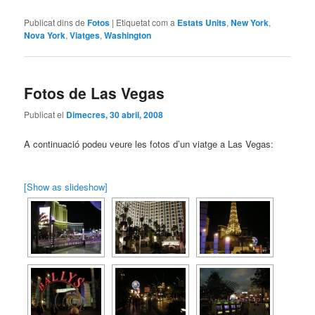
Publicat dins de
Fotos
|
Etiquetat com a
Estats Units
,
New York
,
Nova York
,
Viatges
,
Washington
Fotos de Las Vegas
Publicat el
Dimecres, 30 abril, 2008
A continuació podeu veure les fotos d’un viatge a Las Vegas:
[Show as slideshow]