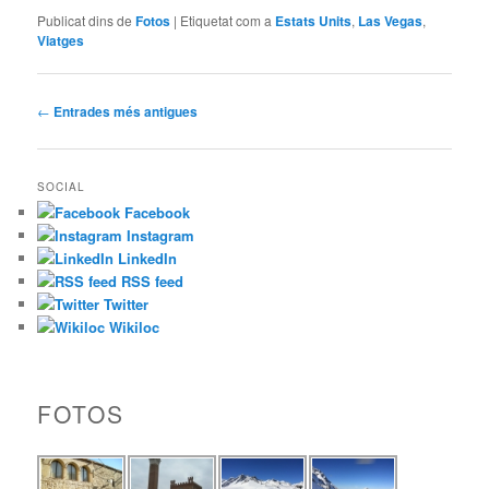
Publicat dins de
Fotos
|
Etiquetat com a
Estats Units
,
Las Vegas
,
Viatges
Navegació
←
Entrades més antigues
per
les
entrades
SOCIAL
Facebook
Instagram
LinkedIn
RSS feed
Twitter
Wikiloc
FOTOS