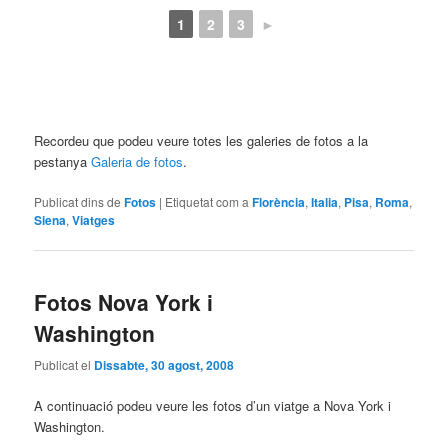
1
2
3
►
Recordeu que podeu veure totes les galeries de fotos a la
pestanya
Galeria de fotos
.
Publicat dins de
Fotos
|
Etiquetat com a
Florència
,
Italia
,
Pisa
,
Roma
,
Siena
,
Viatges
Fotos Nova York i
Washington
Publicat el
Dissabte, 30 agost, 2008
A continuació podeu veure les fotos d’un viatge a Nova York i
Washington.