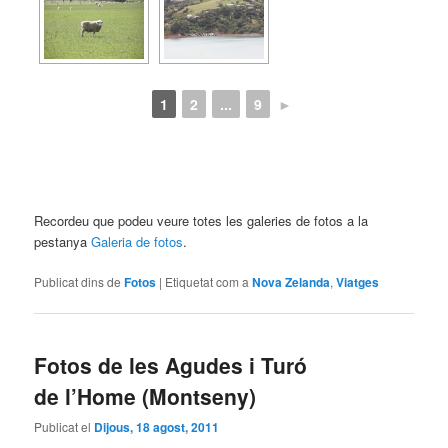
1
2
...
9
►
Recordeu que podeu veure totes les galeries de fotos a la
pestanya
Galeria de fotos
.
Publicat dins de
Fotos
|
Etiquetat com a
Nova Zelanda
,
Viatges
Fotos de les Agudes i Turó
de l’Home (Montseny)
Publicat el
Dijous, 18 agost, 2011