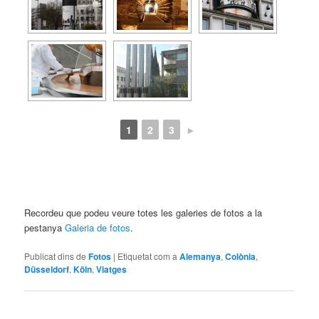
1
2
3
►
Recordeu que podeu veure totes les galeries de fotos a la
pestanya
Galeria de fotos
.
Publicat dins de
Fotos
|
Etiquetat com a
Alemanya
,
Colònia
,
Düsseldorf
,
Köln
,
Viatges