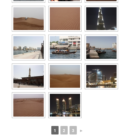
1
2
3
►