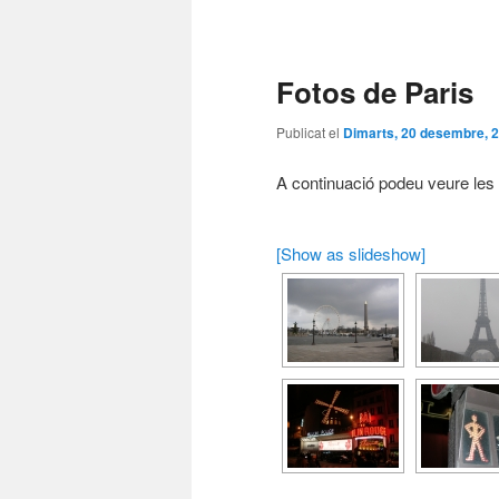
Navegació
per
les
Fotos de Paris
entrades
Publicat el
Dimarts, 20 desembre, 
A continuació podeu veure les 
[Show as slideshow]