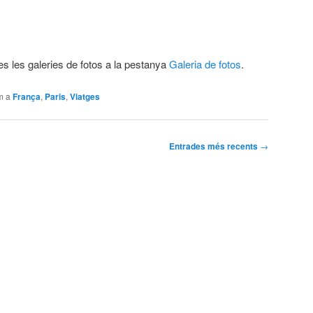
s les galeries de fotos a la pestanya
Galeria de fotos
.
m a
França
,
Paris
,
Viatges
Entrades més recents
→