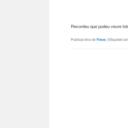
Recordeu que podeu veure tote
Publicat dins de
Fotos
|
Etiquetat co
Navegació
per
les
entrades