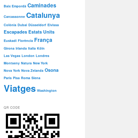
Caminades
Baix Empordà
Catalunya
Carcassonne
Colònia
Dubai
Düsseldorf
Eivissa
Escapades
Estats Units
França
Euskadi
Florència
Girona
Irlanda
Italia
Köln
Las Vegas
London
Londres
Montseny
Natura
New York
Osona
Nova York
Nova Zelanda
Paris
Pisa
Roma
Siena
Viatges
Washington
QR CODE