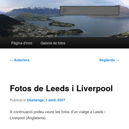
Aneu
al
Cerca
contingut
principal
nalo.cat
Menú
Pàgina d'inici
Galeria de fotos
principal
Navegació
←
Anteriors
Següents
→
per
les
entrades
Fotos de Leeds i Liverpool
Publicat el
Diumenge, 1 abril, 2007
A continuació podeu veure les fotos d’un viatge a Leeds i
Liverpool (Anglaterra).