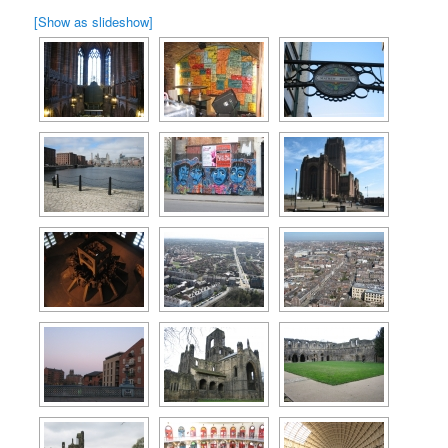
[Show as slideshow]