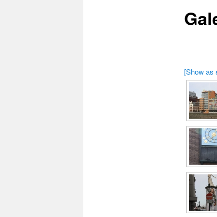
Gale
[Show as 