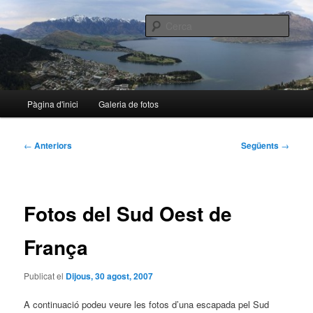
Aneu
al
Cerca
contingut
principal
nalo.cat
Menú
Pàgina d'inici
Galeria de fotos
principal
Navegació
←
Anteriors
Següents
→
per
les
entrades
Fotos del Sud Oest de
França
Publicat el
Dijous, 30 agost, 2007
A continuació podeu veure les fotos d’una escapada pel Sud