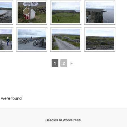
1
2
►
 were found
Gràcies al WordPress.