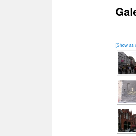
Gale
[Show as 